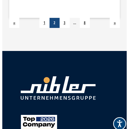
«
1
2
3
…
8
»