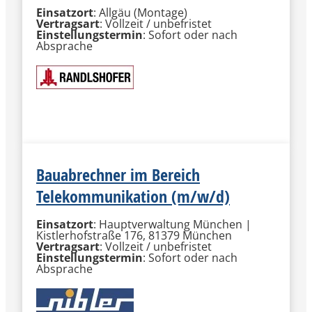
Einsatzort
: Allgäu (Montage)
Vertragsart
: Vollzeit / unbefristet
Einstellungstermin
: Sofort oder nach
Absprache
MEHR INFORMATIONEN
Bauabrechner im Bereich
Telekommunikation (m/w/d)
Einsatzort
: Hauptverwaltung München |
Kistlerhofstraße 176, 81379 München
Vertragsart
: Vollzeit / unbefristet
Einstellungstermin
: Sofort oder nach
Absprache