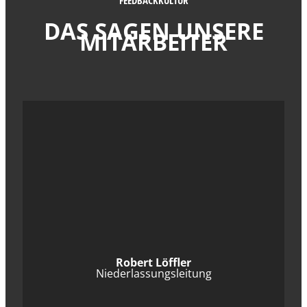
FEEDBACKKULTUR
DAS SAGEN UNSERE
MITARBEITER
Robert Löffler
Niederlassungsleitung