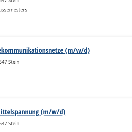
547 Stein
xissemesters​
elekommunikationsnetze (m/w/d)
547 Stein
Mittelspannung (m/w/d)
547 Stein