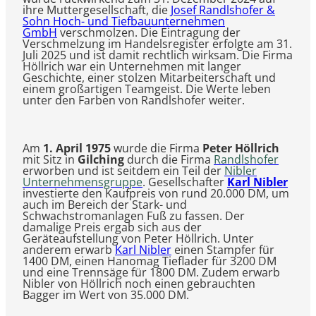
ihre Muttergesellschaft, die
Josef Randlshofer &
Sohn Hoch- und Tiefbauunternehmen
GmbH
verschmolzen. Die Eintragung der
Verschmelzung im Handelsregister erfolgte am 31.
Juli 2025 und ist damit rechtlich wirksam. Die Firma
Höllrich war ein Unternehmen mit langer
Geschichte, einer stolzen Mitarbeiterschaft und
einem großartigen Teamgeist. Die Werte leben
unter den Farben von Randlshofer weiter.
Am
1. April 1975
wurde die Firma
Peter Höllrich
mit Sitz in
Gilching
durch die Firma
Randlshofer
erworben und ist seitdem ein Teil der
Nibler
Unternehmensgruppe
. Gesellschafter
Karl Nibler
investierte den Kaufpreis von rund 20.000 DM, um
auch im Bereich der Stark- und
Schwachstromanlagen Fuß zu fassen. Der
damalige Preis ergab sich aus der
Geräteaufstellung von Peter Höllrich. Unter
anderem erwarb
Karl Nibler
einen Stampfer für
1400 DM, einen Hanomag Tieflader für 3200 DM
und eine Trennsäge für 1800 DM. Zudem erwarb
Nibler von Höllrich noch einen gebrauchten
Bagger im Wert von 35.000 DM.