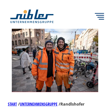
Zum
Inhalt
springen
START
/
UNTERNEHMENSGRUPPE
/
Randlshofer