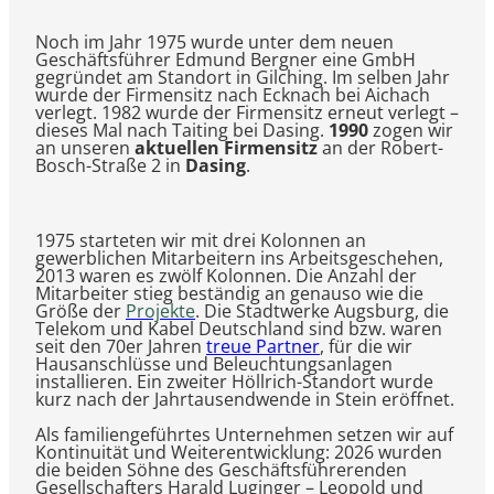
Noch im Jahr 1975 wurde unter dem neuen
Geschäftsführer Edmund Bergner eine GmbH
gegründet am Standort in Gilching. Im selben Jahr
wurde der Firmensitz nach Ecknach bei Aichach
verlegt. 1982 wurde der Firmensitz erneut verlegt –
dieses Mal nach Taiting bei Dasing.
1990
zogen wir
an unseren
aktuellen Firmensitz
an der Robert-
Bosch-Straße 2 in
Dasing
.
1975 starteten wir mit drei Kolonnen an
gewerblichen Mitarbeitern ins Arbeitsgeschehen,
2013 waren es zwölf Kolonnen. Die Anzahl der
Mitarbeiter stieg beständig an genauso wie die
Größe der
Projekte
. Die Stadtwerke Augsburg, die
Telekom und Kabel Deutschland sind bzw. waren
seit den 70er Jahren
treue Partner
, für die wir
Hausanschlüsse und Beleuchtungsanlagen
installieren. Ein zweiter Höllrich-Standort wurde
kurz nach der Jahrtausendwende in Stein eröffnet.
Als familiengeführtes Unternehmen setzen wir auf
Kontinuität und Weiterentwicklung: 2026 wurden
die beiden Söhne des Geschäftsführerenden
Gesellschafters Harald Luginger – Leopold und