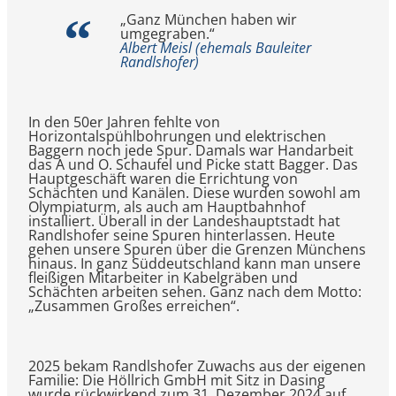
„Ganz München haben wir
umgegraben.“
Albert Meisl (ehemals Bauleiter
Randlshofer)
In den 50er Jahren fehlte von
Horizontalspühlbohrungen und elektrischen
Baggern noch jede Spur. Damals war Handarbeit
das A und O. Schaufel und Picke statt Bagger. Das
Hauptgeschäft waren die Errichtung von
Schächten und Kanälen. Diese wurden sowohl am
Olympiaturm, als auch am Hauptbahnhof
installiert. Überall in der Landeshauptstadt hat
Randlshofer seine Spuren hinterlassen. Heute
gehen unsere Spuren über die Grenzen Münchens
hinaus. In ganz Süddeutschland kann man unsere
fleißigen Mitarbeiter in Kabelgräben und
Schächten arbeiten sehen. Ganz nach dem Motto:
„Zusammen Großes erreichen“.
2025 bekam Randlshofer Zuwachs aus der eigenen
Familie: Die Höllrich GmbH mit Sitz in Dasing
wurde rückwirkend zum 31. Dezember 2024 auf