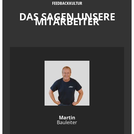
FEEDBACKKULTUR
DAS SAGEN UNSERE
MITARBEITER
Martin
Bauleiter