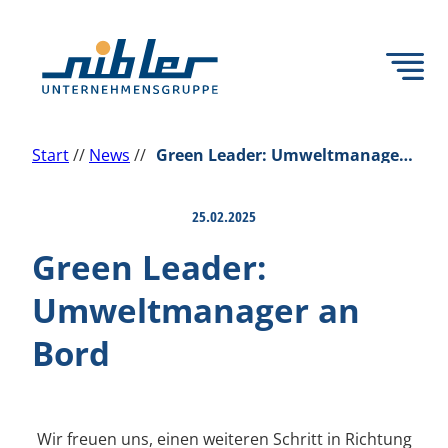
Zum
Inhalt
springen
Start
//
News
//
Green Leader: Umweltmanager an Bord
25.02.2025
Back
Green Leader:
Umweltmanager an
Bord
Wir freuen uns, einen weiteren Schritt in Richtung