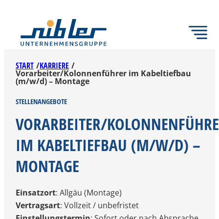
Zum
Inhalt
springen
START
/
KARRIERE
/
Vorarbeiter/Kolonnenführer im Kabeltiefbau
(m/w/d) – Montage
STELLENANGEBOTE
VORARBEITER/KOLONNENFÜHR
IM KABELTIEFBAU (M/W/D) –
MONTAGE
Einsatzort
: Allgäu (Montage)
Vertragsart
: Vollzeit / unbefristet
Einstellungstermin
: Sofort oder nach Absprache