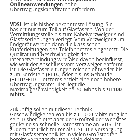
Onlineanwendungen
hohe
Übertragungskapazitäten erfordern.
VDSL
ist die bisher bekannteste Lösung. Sie
basiert nur zum Teil auf Glasfasern: Von der
Vermittlungsstelle bis zum Kabelverzweiger sind
Glasfaserleitungen verlegt. Vom Verzweiger zum
Endgerät werden dann die klassischen
Kupferleitungen des Telefonnetzes eingesetzt. Die
Qualität und Geschwindigkeit der
Internetverbindung wird also davon beeinflusst,
wie weit der Anschluss vom Verzweiger entfernt
ist. Die Glasfaserleitungen reichen entweder bis
zum Bordstein (
FTTC
) oder bis ins Gebäude
(FTTH/FFTB). Letzteres erzielt eine noch höhere
Übertragungsrate: Hier liegt die
Maximalgeschwindigkeit bei 50 Mbits bis zu
100
Mbits
.
Zukünftig sollen mit dieser Technik
Geschwindigkeiten von bis zu 1.000 Mbits möglich
sein. Bisher bietet aber der Großteil der Websites
gar keine so schnelle Datenströme an. VDSL ist
zudem natürlich teurer als DSL. Die Versorgung
mit Glasfasertechnik ist in vielen Großstädten
bereits vorangeschritten. Viele kleinere