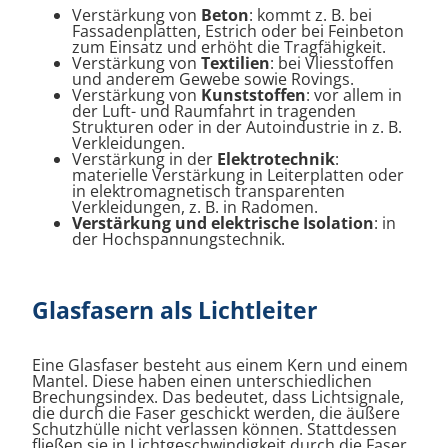
Verstärkung von
Beton
: kommt z. B. bei
Fassadenplatten, Estrich oder bei Feinbeton
zum Einsatz und erhöht die Tragfähigkeit.
Verstärkung von
Textilien
: bei Vliesstoffen
und anderem Gewebe sowie Rovings.
Verstärkung von
Kunststoffen
: vor allem in
der Luft- und Raumfahrt in tragenden
Strukturen oder in der Autoindustrie in z. B.
Verkleidungen.
Verstärkung in der
Elektrotechnik
:
materielle Verstärkung in Leiterplatten oder
in elektromagnetisch transparenten
Verkleidungen, z. B. in Radomen.
Verstärkung und elektrische Isolation
: in
der Hochspannungstechnik.
Glasfasern als Lichtleiter
Eine Glasfaser besteht aus einem Kern und einem
Mantel. Diese haben einen unterschiedlichen
Brechungsindex. Das bedeutet, dass Lichtsignale,
die durch die Faser geschickt werden, die äußere
Schutzhülle nicht verlassen können. Stattdessen
fließen sie in Lichtgeschwindigkeit durch die Faser.