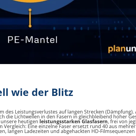
l wie der Blitz
lem des Leistungsverlustes auf langen Strecken (Dämpfung).
ich die Lichtwellen in den Fasern in gleichbleibend hoher G
d unsere heutigen
leistungsstarken Glasfasern
, frei von j
 Vergleich: Eine einzelne Faser ersetzt rund 40 aus mehre
, langen Ladezeiten und abgehackten HD-Filmsequenzen – 