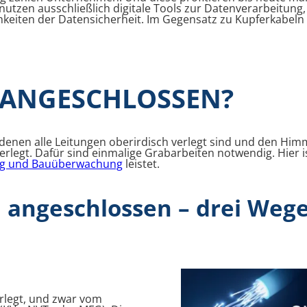
tzen ausschließlich digitale Tools zur Datenverarbeitun
hkeiten der Datensicherheit. Im Gegensatz zu Kupferkabel
 ANGESCHLOSSEN?
n denen alle Leitungen oberirdisch verlegt sind und den Hi
rlegt. Dafür sind einmalige Grabarbeiten notwendig. Hier is
ng und Bauüberwachung
leistet.
n angeschlossen – drei Weg
rlegt, und zwar vom