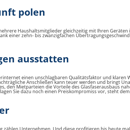
nft polen
mehrere Haushaltsmitglieder gleichzeitig mit Ihren Geräten
 dank einer zehn- bis zwanzigfachen Übertragungsgeschwin
gen ausstatten
erinternet einen unschlagbaren Qualitätsfaktor und klaren 
chträgliche Anschließen kann teuer werden und bringt Unan
htes, den Mietparteien die Vorteile des Glasfaserausbaus n
hlagen Sie dazu noch einen Preiskompromiss vor, steht dem
er
 zählen Unternehmen. Und diese profitieren bis heute maß