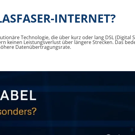
LASFASER-INTERNET?
utionäre Technologie, die über kurz oder lang DSL (Digital 
n keinen Leistungsverlust über längere Strecken. Das bedeut
 höhere Datenübertragungsrate.