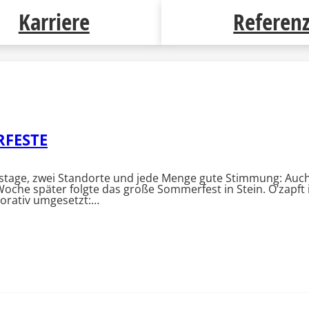
Karriere
Referen
RFESTE
tage, zwei Standorte und jede Menge gute Stimmung: Auc
Woche später folgte das große Sommerfest in Stein. O’zapf
korativ umgesetzt:…